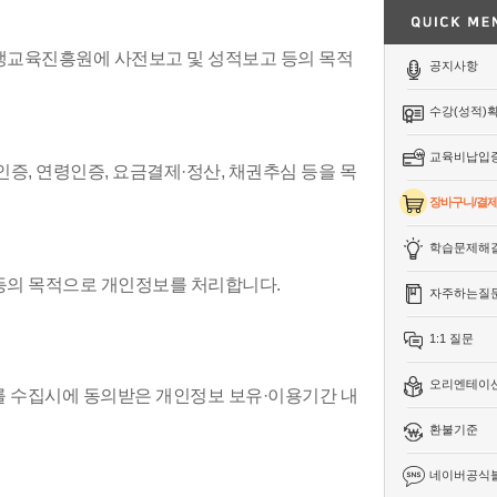
생교육진흥원에 사전보고 및 성적보고 등의 목적
공지사항
수강(성적)
교육비납입
인증, 연령인증, 요금결제·정산, 채권추심 등을 목
장바구니/결
학습문제해
 등의 목적으로 개인정보를 처리합니다.
자주하는질
1:1 질문
오리엔테이
 수집시에 동의받은 개인정보 보유·이용기간 내
환불기준
네이버공식